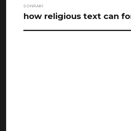
SONRAKI
how religious text can f
Sonraki
yazı: