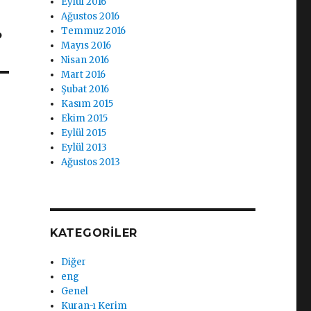
Eylül 2016
Ağustos 2016
Temmuz 2016
?
Mayıs 2016
Nisan 2016
Mart 2016
Şubat 2016
Kasım 2015
Ekim 2015
Eylül 2015
Eylül 2013
Ağustos 2013
KATEGORILER
Diğer
eng
Genel
Kuran-ı Kerim