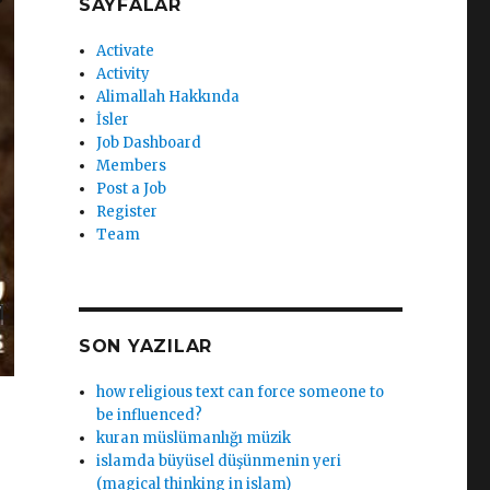
SAYFALAR
Activate
Activity
Alimallah Hakkında
İsler
Job Dashboard
Members
Post a Job
Register
Team
SON YAZILAR
how religious text can force someone to
be influenced?
kuran müslümanlığı müzik
islamda büyüsel düşünmenin yeri
(magical thinking in islam)