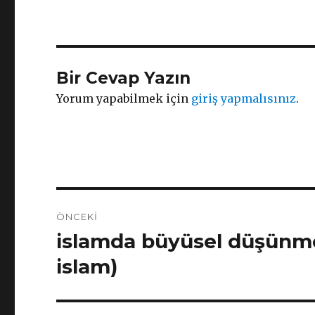
Bir Cevap Yazın
Yorum yapabilmek için
giriş yapmalısınız
.
Yazı
ÖNCEKI
dolaşımı
islamda büyüsel düşünmen
Önceki
yazı:
islam)