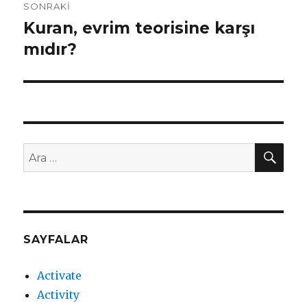
SONRAKI
Kuran, evrim teorisine karşı
Sonraki
mıdır?
yazı:
AR
Ara:
SAYFALAR
Activate
Activity