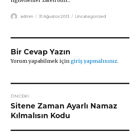
ilgilenenler zaten bilir..
Yazar
admin
Yayın
31 Ağustos 2013
Kategoriler
Uncategorized
tarihi
Bir Cevap Yazın
Yorum yapabilmek için
giriş yapmalısınız
.
Yazı
ÖNCEKI
dolaşımı
Sitene Zaman Ayarlı Namaz
Önceki
Kılmalısın Kodu
yazı: