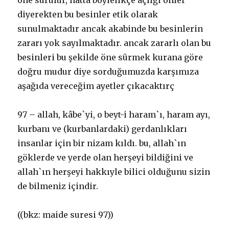
öne sürülür, hatta böylelikçe açlığı önler
diyerekten bu besinler etik olarak
sunulmaktadır ancak akabinde bu besinlerin
zararı yok sayılmaktadır. ancak zararlı olan bu
besinleri bu şekilde öne sürmek kurana göre
doğru mudur diye sorduğumuzda karşımıza
aşağıda vereceğim ayetler çıkacaktırç
97 – allah, kâbe`yi, o beyt-i haram`ı, haram ayı,
kurbanı ve (kurbanlardaki) gerdanlıkları
insanlar için bir nizam kıldı. bu, allah`ın
göklerde ve yerde olan herşeyi bildiğini ve
allah`ın herşeyi hakkıyle bilici olduğunu sizin
de bilmeniz içindir.
((bkz: maide suresi 97))