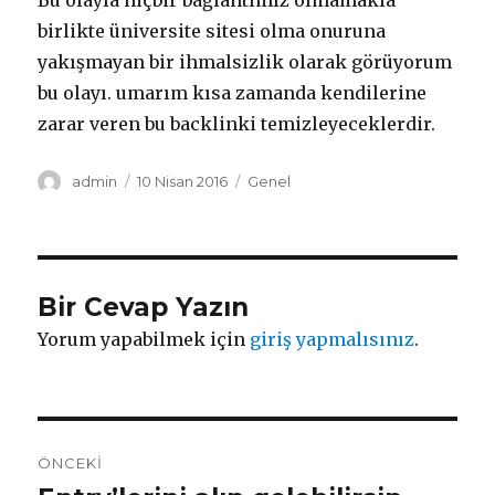
Bu olayla hiçbir bağlantımız olmamakla
birlikte üniversite sitesi olma onuruna
yakışmayan bir ihmalsizlik olarak görüyorum
bu olayı. umarım kısa zamanda kendilerine
zarar veren bu backlinki temizleyeceklerdir.
Yazar
admin
Yayın
10 Nisan 2016
Kategoriler
Genel
tarihi
Bir Cevap Yazın
Yorum yapabilmek için
giriş yapmalısınız
.
Yazı
ÖNCEKI
dolaşımı