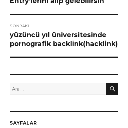
Entry’lerini alıp gelebilirsin
Önceki
yazı:
SONRAKI
yüzüncü yıl üniversitesinde
Sonraki
pornografik backlink(hacklink)
yazı:
AR
Ara:
SAYFALAR