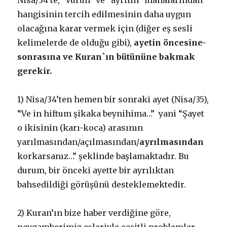
Nisa/34’te, “vurun” ve “ayrılın” manalarından
hangisinin tercih edilmesinin daha uygun
olacağına karar vermek için (diğer eş sesli
kelimelerde de olduğu gibi),
ayetin öncesine-
sonrasına ve Kuran`ın bütününe bakmak
gerekir.
1) Nisa/34’ten hemen bir sonraki ayet (Nisa/35),
“Ve in hiftum şikaka beynihima…” yani “Şayet
o ikisinin (karı-koca) arasının
yarılmasından/açılmasından/
ayrılmasından
korkarsanız…” şeklinde başlamaktadır. Bu
durum, bir önceki ayette bir ayrılıktan
bahsedildiği görüşünü desteklemektedir.
2) Kuran’ın bize haber verdiğine göre,