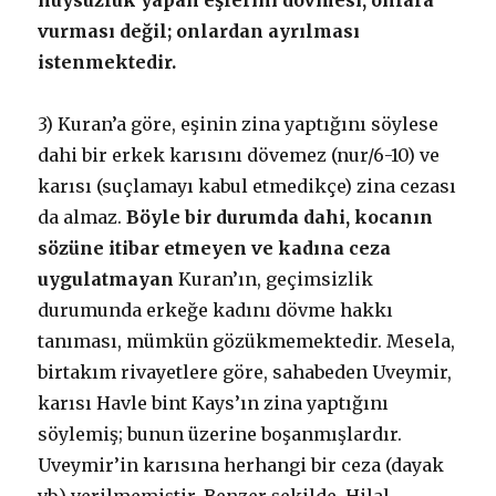
huysuzluk yapan eşlerini dövmesi, onlara
vurması değil; onlardan ayrılması
istenmektedir.
3) Kuran’a göre, eşinin zina yaptığını söylese
dahi bir erkek karısını dövemez (nur/6-10) ve
karısı (suçlamayı kabul etmedikçe) zina cezası
da almaz.
Böyle bir durumda dahi, kocanın
sözüne itibar etmeyen ve kadına ceza
uygulatmayan
Kuran’ın, geçimsizlik
durumunda erkeğe kadını dövme hakkı
tanıması, mümkün gözükmemektedir. Mesela,
birtakım rivayetlere göre, sahabeden Uveymir,
karısı Havle bint Kays’ın zina yaptığını
söylemiş; bunun üzerine boşanmışlardır.
Uveymir’in karısına herhangi bir ceza (dayak