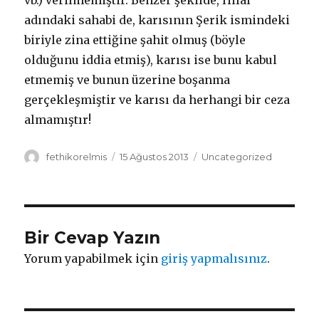
vb.) verilmemiştir. Benzer şekilde, Hilal
adındaki sahabi de, karısının Şerik ismindeki
biriyle zina ettiğine şahit olmuş (böyle
olduğunu iddia etmiş), karısı ise bunu kabul
etmemiş ve bunun üzerine boşanma
gerçekleşmiştir ve karısı da herhangi bir ceza
almamıştır!
Yazar
fethikorelmis
Yayın
15 Ağustos 2013
Kategoriler
Uncategorized
tarihi
Bir Cevap Yazın
Yorum yapabilmek için
giriş yapmalısınız
.