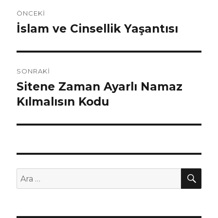
Yazı
ÖNCEKI
dolaşımı
İslam ve Cinsellik Yaşantısı
Önceki
yazı:
SONRAKI
Sitene Zaman Ayarlı Namaz
Sonraki
Kılmalısın Kodu
yazı:
AR
Ara: