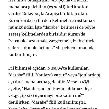
Her dilde olduğu gibi, Arapçada da farklı
manalara gelebilen
(eş sesli) kelimeler
vardır. Dolayısıyla Arapça bir kitap olan
Kuran’da da bu türden kelimelere rastlamak
mümkündür. İşte “darabe” kelimesi de böyle
sesteş kelimelerden birisidir; Kuran’da
“vurmak, bırakmak, vazgeçmek, izah etmek,
sefere çıkmak, örtmek” vb. pek çok manada
kullanılmıştır.
Dil bilimsel açıdan, Nisa/34’te kullanılan
“darabe” fiili, “(onlara) vurun” veya “(onlardan)
ayrılın” manalarına gelebilir. Mesela 43/5.
ayette, “Haddi aşan bir kavim oldunuz diye
vazgeçip sizi uyarmayı bırakalım mı?”
denilirken, “darabe” fiili kullanılmıştır.